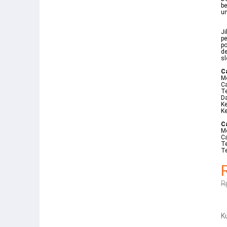
be
un
J
pe
po
de
sl
C
M
Ca
T
Da
Ke
Ke
C
M
Ca
T
Te
R
K