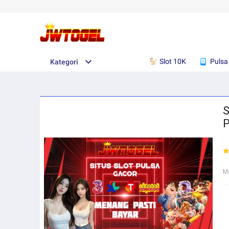
Slot 10K
Pulsa
Kategori
S
P
M