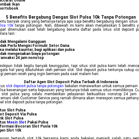
accarat Online
embak Ikan
portsbook
5 Benefits Bergabung Dengan Slot Pulsa 10k Tanpa Potongan
ntu banyak orang yang bertanya-tanya apa saja benefits bergabung dengan situs
ulsa 10k
tanpa potongan. Nah, dibawah ini kami akan menjelaskan 5 benefits 
pat ditemukan saat telah bergabung beserta daftar pada situs slot deposit p
tara lain :
idak Mengalami Gangguan
idak Perlu Mengisi Formulir Setor Dana
sa melalui kaunter, bagi aplikasi dan pulsa
idak mengenakan biaya potongan
ransaksi 24 jam nonstop
skipun tidak begitu banyak keunggulan, tapi situs slot pulsa kami telah menc
gala hal yang dibutuhkan oleh pemain slot. Slot deposit pulsa tentunya cukup c
gi pemain receh yang ingin bermain pada saat malam hari.
Daftar Agen Slot Deposit Pulsa Terbaik di Indonesia
itus
slot deposit pulsa tanpa potongan
bakalan menawarkan untuk semua pemain 
lsa kesenangan serta kepuasan yang tentunya tidak semua situs memilikinya. 
i slot pulsa yang selalu memberikan pelayanan berkualitas nonstop 24 jam
itemani oleh Customer Service yang ramah dimana akan merespon semua pertan
al slot deposit pulsa tanpa potongan :
tus Slot Pulsa
ot Deposit Via Pulsa
nk Slot Pulsa
itus
Mesin Slot
Pakai Pulsa
nformasi Bocoran Slot Pusla 10k
gen Slot 10k
engan bertaruh slot 10k bersama kami anda bakalan menjadi salah satu pe