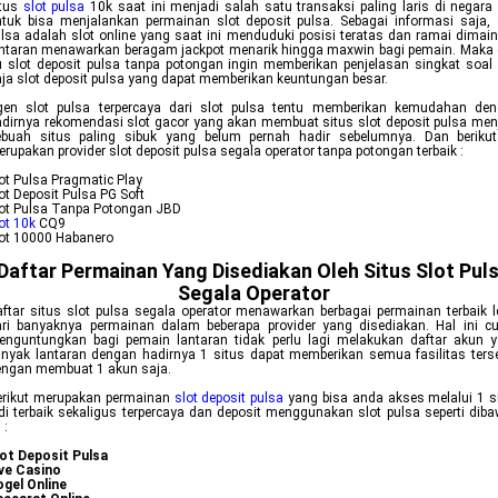
itus
slot pulsa
10k saat ini menjadi salah satu transaksi paling laris di negara 
tuk bisa menjalankan permainan slot deposit pulsa. Sebagai informasi saja, 
lsa adalah slot online yang saat ini menduduki posisi teratas dan ramai dimai
ntaran menawarkan beragam jackpot menarik hingga maxwin bagi pemain. Maka 
u slot deposit pulsa tanpa potongan ingin memberikan penjelasan singkat soal
ja slot deposit pulsa yang dapat memberikan keuntungan besar.
gen slot pulsa terpercaya dari slot pulsa tentu memberikan kemudahan de
dirnya rekomendasi slot gacor yang akan membuat situs slot deposit pulsa men
ebuah situs paling sibuk yang belum pernah hadir sebelumnya. Dan berikut
rupakan provider slot deposit pulsa segala operator tanpa potongan terbaik :
ot Pulsa Pragmatic Play
ot Deposit Pulsa PG Soft
lot Pulsa Tanpa Potongan JBD
ot 10k
CQ9
ot 10000 Habanero
Daftar Permainan Yang Disediakan Oleh Situs Slot Pul
Segala Operator
ftar situs slot pulsa segala operator menawarkan berbagai permainan terbaik l
ari banyaknya permainan dalam beberapa provider yang disediakan. Hal ini c
enguntungkan bagi pemain lantaran tidak perlu lagi melakukan daftar akun 
nyak lantaran dengan hadirnya 1 situs dapat memberikan semua fasilitas ters
engan membuat 1 akun saja.
erikut merupakan permainan
slot deposit pulsa
yang bisa anda akses melalui 1 s
di terbaik sekaligus terpercaya dan deposit menggunakan slot pulsa seperti dib
 :
lot Deposit Pulsa
ive Casino
gel Online